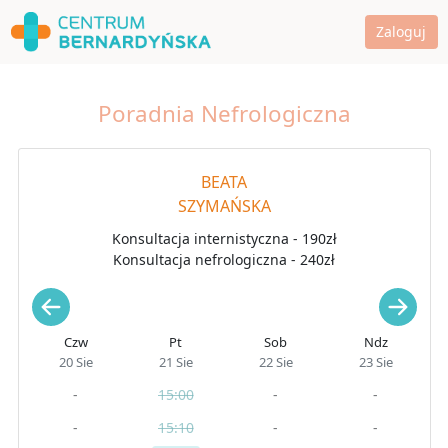
Zaloguj
Poradnia Nefrologiczna
BEATA
SZYMAŃSKA
Konsultacja internistyczna - 190zł
Konsultacja nefrologiczna - 240zł
Czw
Pt
Sob
Ndz
20 Sie
21 Sie
22 Sie
23 Sie
-
15:00
-
-
-
15:10
-
-