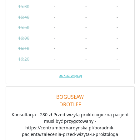
15:30
-
-
-
15:40
-
-
-
15:50
-
-
-
16:00
-
-
-
16:10
-
-
-
16:20
-
-
-
pokaż więcej
BOGUSŁAW
DROTLEF
Konsultacja - 280 zł Przed wizytą proktologiczną pacjent
musi być przygotowany -
https://centrumbernardynska.pl/poradnik-
pacjenta/zalecenia-przed-wizyta-u-proktologa