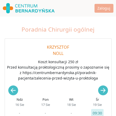
Zaloguj
Poradnia Chirurgii ogólnej
KRZYSZTOF
NOLL
Koszt konsultacji 250 zł
Przed konsultacją proktologiczną prosimy o zapoznanie się
z https://centrumbernardynska.pl/poradnik-
pacjenta/zalecenia-przed-wizyta-u-proktologa
Ndz
Pon
Wt
Śr
16 Sie
17 Sie
18 Sie
19 Sie
-
-
-
09:30