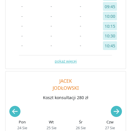
-
-
-
09:45
-
-
-
10:00
-
-
-
10:15
-
-
-
10:30
-
-
-
10:45
pokaż więcej
JACEK
JODŁOWSKI
Koszt konsultacji 280 zł
Pon
Wt
Śr
Czw
24 Sie
25 Sie
26 Sie
27 Sie